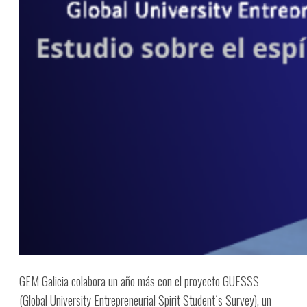
GEM Galicia colabora un año más con el proyecto GUESSS
(Global University Entrepreneurial Spirit Student´s Survey), un